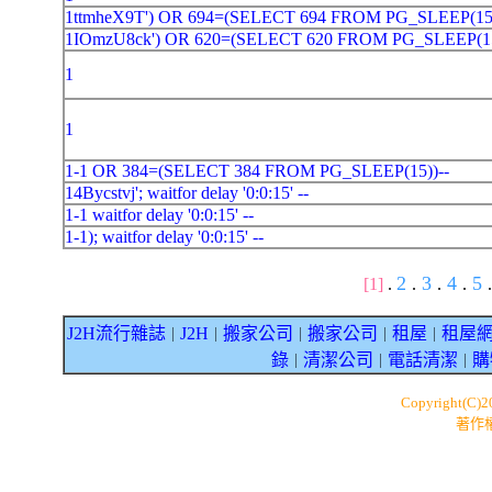
1ttmheX9T') OR 694=(SELECT 694 FROM PG_SLEEP(15)
1IOmzU8ck') OR 620=(SELECT 620 FROM PG_SLEEP(15
1
1
1-1 OR 384=(SELECT 384 FROM PG_SLEEP(15))--
14Bycstvj'; waitfor delay '0:0:15' --
1-1 waitfor delay '0:0:15' --
1-1); waitfor delay '0:0:15' --
2
3
4
5
[1]
.
.
.
.
.
J2H流行雜誌
J2H
搬家公司
搬家公司
租屋
租屋
｜
｜
｜
｜
｜
錄
清潔公司
電話清潔
購
｜
｜
｜
Copyright(C)
著作