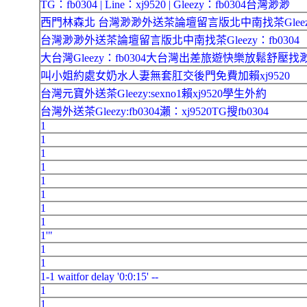
TG：fb0304 | Line：xj9520 | Gleezy：fb0304台灣渺渺
西門林森北 台灣渺渺外送茶論壇留言版北中南找茶Glee
台灣渺渺外送茶論壇留言版北中南找茶Gleezy：fb0304
大台灣Gleezy：fb0304大台灣出差旅遊快樂放鬆舒壓找
叫小姐約處女奶水人妻無套肛交後門免費加賴xj9520
台灣元寶外送茶Gleezy:sexno1賴xj9520學生外約
台灣外送茶Gleezy:fb0304瀨：xj9520TG搜fb0304
1
1
1
1
1
1
1
1
1'"
1
1
1-1 waitfor delay '0:0:15' --
1
1