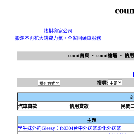
cou
找對搬家公司
搬運不再花大錢費力氣，全省回頭車服務
count首頁
‧
count論壇
‧
信
搜尋:
※
汽車貸款
信用貸款
民間
主題
學生妹外約Gleezy：fb0304台中外送茶彰化外送茶