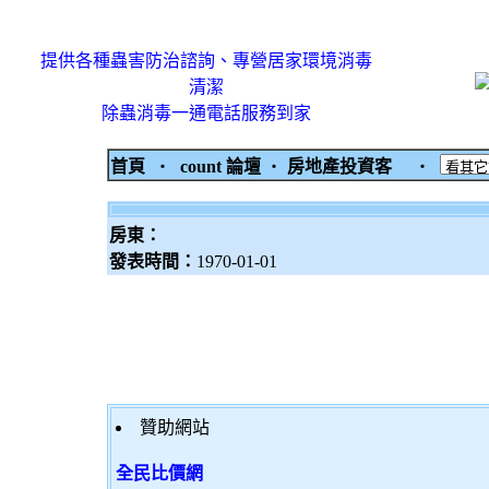
提供各種蟲害防治諮詢、專營居家環境消毒
清潔
除蟲消毒一通電話服務到家
首頁
‧
count 論壇
‧
房地產投資客
‧
房東：
發表時間：
1970-01-01
贊助網站
全民比價網