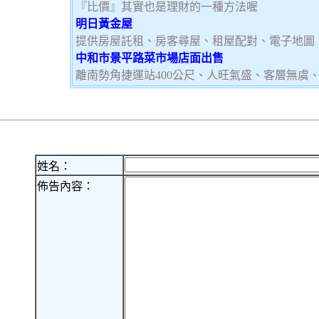
『比價』其實也是理財的一種方法喔
明日黃金屋
提供房屋託租、房客尋屋、租屋配對、電子地圖
中和市景平路菜市場店面出售
離南勢角捷運站400公尺、人旺氣盛、客層無虞
姓名：
佈告內容：