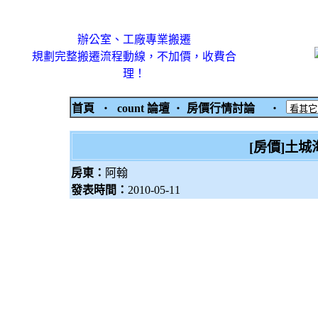
辦公室、工廠專業搬遷
規劃完整搬遷流程動線，不加價，收費合
理！
首頁
‧
count 論壇
‧
房價行情討論
‧
[房價]土
房東：
阿翰
發表時間：
2010-05-11