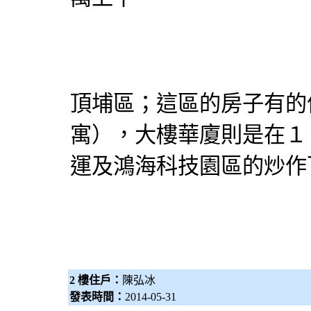
頂埔區；這區的房子有的
寓），大樓華廈則是在１
運及鴻海科技園區的炒作
2 樓住戶：
陳弘冰
發表時間：
2014-05-31