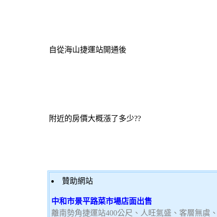
自從海山捷運站開通後
附近的房價大概漲了多少??
贊助網站
中和市景平路菜市場店面出售
離南勢角捷運站400公尺、人旺氣盛、客層無虞