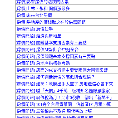
[房價]影響房價的漲跌的因素
[房價]士林、永和 開價漲最多
[房價]未來台北房價
[房價]房地產的價錢取之在於供需問題
[房價問題] 房價殺手
[房價問題] 經濟與房地產
[房價問題] 關鍵基本支撐因素有三要點
[房價問題] 房價M型化 台中冠全台
[房價問題] 房價關鍵基本支撐因素有三要點
[房價問題] 房地產指標參考點
[房價問題] 店面的成交行情主要受兩個大因素影響
[房價問題] 如何判斷房價的高低與合理價？
[房價問題] 建商：政府出手太重了 房地產信心會下來
[房價問題] 喊「天價」4千萬 板橋知名麵線恐搬家
[房價問題] 奢侈稅滿月！北市0稅收 卻出「新地王」
[房價問題] 101旁全台最貴菜園 信義區D1月租50萬
[房價問題] 三鶯線來不及通 現代宅改七張