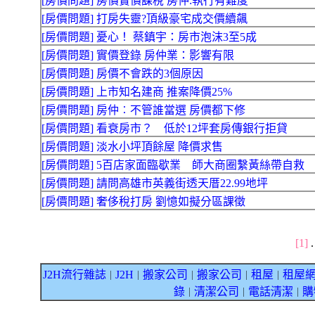
[房價問題] 房價實價課稅 房仲:執行有難度
[房價問題] 打房失靈?頂級豪宅成交價續飆
[房價問題] 憂心！ 蔡鎮宇：房市泡沫3至5成
[房價問題] 實價登錄 房仲業：影響有限
[房價問題] 房價不會跌的3個原因
[房價問題] 上市知名建商 推案降價25%
[房價問題] 房仲︰不管誰當選 房價都下修
[房價問題] 看衰房市？ 低於12坪套房傳銀行拒貸
[房價問題] 淡水小坪頂餘屋 降價求售
[房價問題] 5百店家面臨歇業 師大商圈繫黃絲帶自救
[房價問題] 請問高雄市英義街透天厝22.99地坪
[房價問題] 奢侈稅打房 劉憶如擬分區課徵
[1]
J2H流行雜誌
J2H
搬家公司
搬家公司
租屋
租屋
｜
｜
｜
｜
｜
錄
清潔公司
電話清潔
購
｜
｜
｜