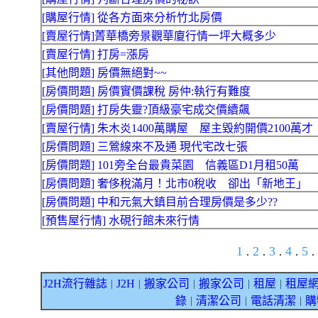
[購屋行情] 從各方面來分析竹北房價
[賣屋行情]菁華橋旁景觀華廈行情一坪大概多少
[賣屋行情] 打房=漲房
[其他問題] 房價無絕對~~
[房價問題] 房價實價課稅 房仲:執行有難度
[房價問題] 打房失靈?頂級豪宅成交價續飆
[賣屋行情] 朱木炎1400萬購屋 屋主毀約開價2100萬才
[房價問題] 三鶯線來不及通 現代宅改七張
[房價問題] 101旁全台最貴菜園 信義區D1月租50萬
[房價問題] 奢侈稅滿月！北市0稅收 卻出「新地王」
[房價問題] 中和元氣大鎮目前合理房價是多少??
[預售屋行情] 水硯行館未來行情
1
2
3
4
5
.
.
.
.
.
J2H流行雜誌
J2H
搬家公司
搬家公司
租屋
租屋
｜
｜
｜
｜
｜
錄
清潔公司
電話清潔
購
｜
｜
｜