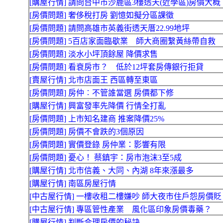
[購屋行情] 請問台中市沙鹿區3樓透天(近學區)房價大概
[房價問題] 奢侈稅打房 劉憶如擬分區課徵
[房價問題] 請問高雄市英義街透天厝22.99地坪
[房價問題] 5百店家面臨歇業 師大商圈繫黃絲帶自救
[房價問題] 淡水小坪頂餘屋 降價求售
[房價問題] 看衰房市？ 低於12坪套房傳銀行拒貸
[賣屋行情] 北市店面王 西區轉至東區
[房價問題] 房仲︰不管誰當選 房價都下修
[購屋行情] 興富發率先降價 行情全打亂
[房價問題] 上市知名建商 推案降價25%
[房價問題] 房價不會跌的3個原因
[房價問題] 實價登錄 房仲業：影響有限
[房價問題] 憂心！ 蔡鎮宇：房市泡沫3至5成
[購屋行情] 北市信義、大同、內湖 8年來漲最多
[購屋行情] 南區房屋行情
[中古屋行情] 一樓收租二樓嫌吵 師大夜市住戶怨房價貶
[中古屋行情] 專區管性產業 風化區印象房價毒藥？
[購屋行情] 判斷合理房價的秘訣