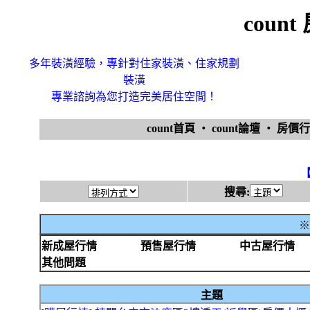
coun
多年裝潢經驗，專針對住家裝潢、住家規劃
裝潢
專業諮詢為您打造完美居住空間！
count首頁
‧
count論壇
‧
房價
搜尋:
※
新成屋行情
預售屋行情
中古屋行情
其他問題
主題