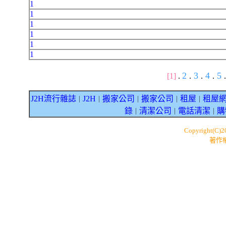
1
1
1
1
1
1
2
3
4
5
[1]
.
.
.
.
.
J2H流行雜誌
J2H
搬家公司
搬家公司
租屋
租屋
｜
｜
｜
｜
｜
錄
清潔公司
電話清潔
購
｜
｜
｜
Copyright(C)
著作