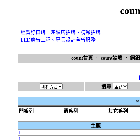
cou
經營好口碑！連鎖店招牌、精緻招牌
LED廣告工程、專業設計全省服務！
count首頁
‧
count論壇
‧
鋼
搜尋:
※
門系列
窗系列
其它系列
主題
1
1