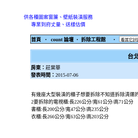
供各種圖案窗簾、壁紙裝潢服務
專業到府丈量、送樣估價
首頁
‧
count 論壇
‧
拆除工程館
‧
台
房東：
莊棠華
發表時間：
2015-07-06
有幾座大型裝潢的櫃子想要拆除不知道拆除清運的
2要拆除的電視櫃:長226公分/寬61公分/高71公分
書櫃:長200公分/寬47公分/高235公分
衣櫃:長266公分/寬63公分/高203公分