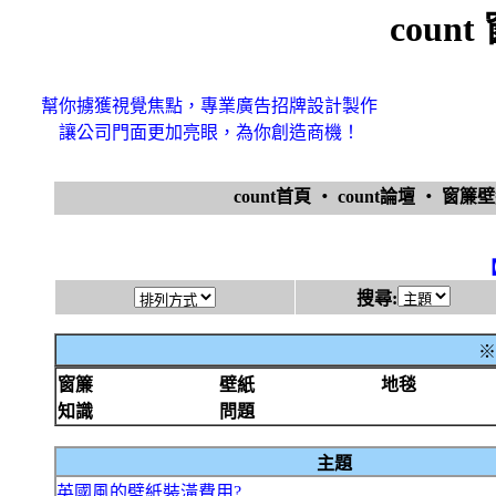
coun
幫你擄獲視覺焦點，專業廣告招牌設計製作
讓公司門面更加亮眼，為你創造商機！
count首頁
‧
count論壇
‧
窗簾
搜尋:
※
窗簾
壁紙
地毯
知識
問題
主題
英國風的壁紙裝潢費用?