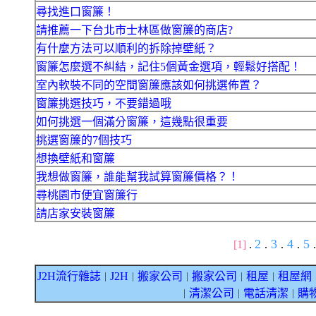
尋找進口窗簾！
請推薦一下台北市士林區做窗簾的商店?
有什麼方法可以順利的拆除掉壁紙？
窗簾怎麼選不糾結，記住5個黃金選項，輕鬆好搭配！
室內軟裝不同的空間窗簾應該如何挑選佈置？
窗簾挑選技巧，不要錯過哦
如何挑選一個滿分窗簾，這幾點很重要
挑選窗簾的7個技巧
想換壁紙和窗簾
我想做窗簾，誰能幫我試算窗簾價格？！
尋桃園市便宜窗簾行
請店家安裝窗簾
2
3
4
5
[1]
.
.
.
.
.
J2H流行雜誌
J2H
搬家公司
搬家公司
租屋
租屋網
｜
｜
｜
｜
｜
清潔公司
電話清潔
購
｜
｜
｜