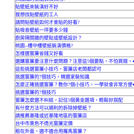
貼壁紙來裝潢好不好
我想找貼壁紙的工人
請問貼壁紙如何才會貼的好看?
貼吸音壁紙一坪要多少錢
廚房隔間牆的壁貼或壁紙設計？
桃園--樓中樓壁紙裝潢價格?
怎樣選窗簾省錢又好看
選購窗簾要注意什麼問題？注意這5個要點，不怕買錯，
這些挑選窗簾小技巧，窗簾店老闆都認可
挑選窗簾的7個技巧，精選家裝知識
怎麼正確挑選窗簾？教你7個小技巧，一學就會非常方便
挑選窗簾的7個技巧
窗簾怎麼選不糾結，記住5個黃金選項，輕鬆好搭配
有什麼方法可以順利的拆除掉壁紙？
請推薦基隆或近基隆地區的窗簾店
台中市黑色不透光窗簾定價
租在外面，適不適合用羅馬窗簾？