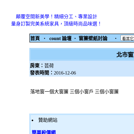
顛覆空間新美學！精細分工、專業設計
量身訂製完美系統家具，頂級時尚品味選！
首頁
‧
count 論壇
‧
窗簾壁紙討論
‧
北市窗
房東：
芸荷
發表時間：
2016-12-06
落地窗一個大窗簾 三個小窗戶 三個小窗簾
贊助網站
簡單殺價網