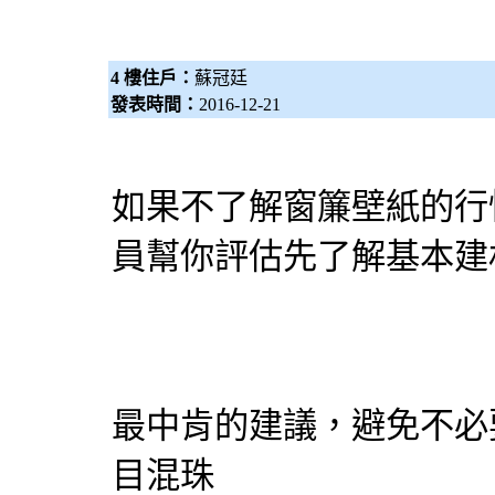
4 樓住戶：
蘇冠廷
發表時間：
2016-12-21
如果不了解
窗簾
壁紙
的行
員幫你評估先了解基本建
最中肯的建議，避免不必
目混珠