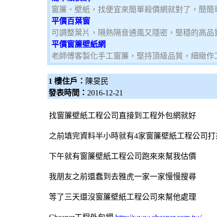
窗簾、壁紙，找便宜來簡單殺價網就對了，簡簡
平價百葉窗
可調整葉片，隔熱隔音通風又隱密，堅穩的高品
平價窗簾壁紙網
老師傅客製化手工窗簾，堅持頂級品質，細緻作
1 樓住戶：
陳旻民
發表時間：
2016-12-21
找
窗簾
壁紙
工程公司直接到工程
外包網
就好
之前填完資料半小時就有4家
窗簾
壁紙
工程公司打
下午就有
窗簾
壁紙
工程公司跑來來幫我估價
我朋友之前還蠢到去雅虎一家一家慢慢搜尋
等了三天還沒
窗簾
壁紙
工程公司來幫他處理