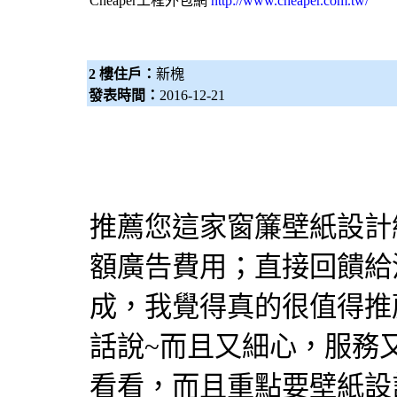
Cheaper工程
外包網
http://www.cheaper.com.tw/
2 樓住戶：
新槐
發表時間：
2016-12-21
推薦您這家
窗簾
壁紙
設計
額廣告費用；直接回饋給
成，我覺得真的很值得推
話說~而且又細心，服務
看看，而且重點要
壁紙
設