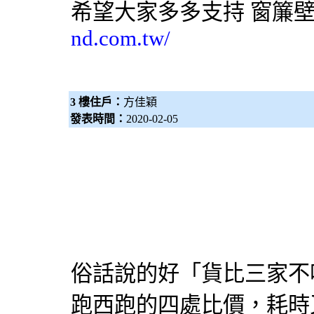
希望大家多多支持
窗簾
nd.com.tw/
3 樓住戶：
方佳穎
發表時間：
2020-02-05
俗話說的好「貨比三家不
跑西跑的四處比價，耗時