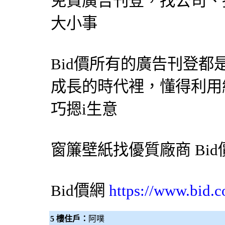
免費廣告刊登，找公司、
大小事
Bid價所有的廣告刊登
成長的時代裡，懂得利用
巧摁i生意
窗簾
壁紙
找優質廠商
Bi
Bid價網
https://www.bid.c
5 樓住戶：
阿噗