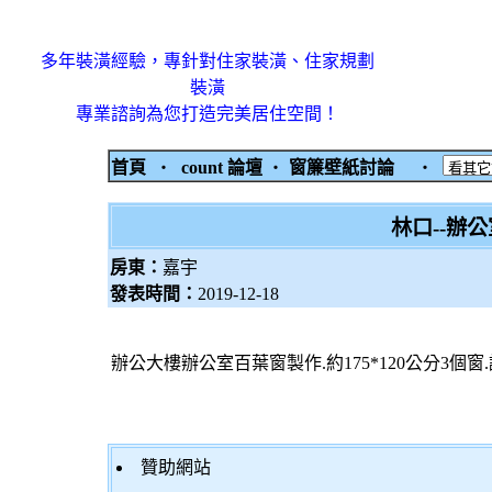
多年裝潢經驗，專針對住家裝潢、住家規劃
裝潢
專業諮詢為您打造完美居住空間！
首頁
‧
count 論壇
‧
窗簾壁紙討論
‧
林口--辦
房東：
嘉宇
發表時間：
2019-12-18
辦公大樓辦公室百葉窗製作.約175*120公分3個窗
贊助網站