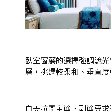
臥室窗簾的選擇強調遮光
層，挑選較柔和、垂直度
白天拉開主簾，副簾要求