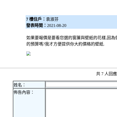
7 樓住戶：
袁淑芬
發表時間：
2021-08-20
如果要報價是要看您選的窗簾與壁紙的花樣,因為
的預算嗎?我才方便提供你大約價格的壁紙.
共 7 人
姓名：
佈告內容：