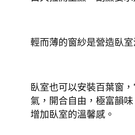
輕而薄的窗紗是營造臥室
臥室也可以安裝百葉窗，
氣，開合自由，極富韻味
增加臥室的溫馨感。