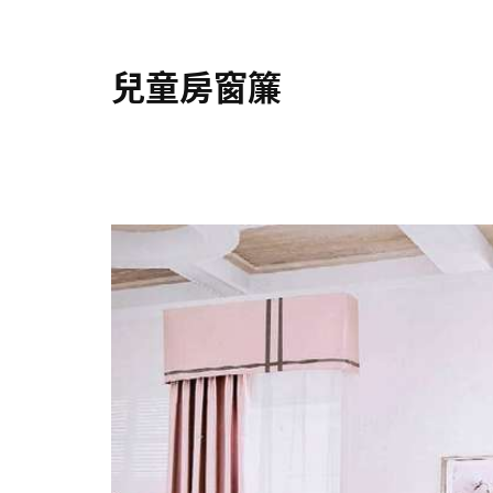
兒童房窗簾