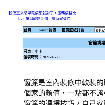
找便宜來簡單殺價網就對了，服務價格比一
比，讓您輕鬆比價，省時省荷包
首頁
‧
count 論壇
‧
窗簾壁紙討論
‧
窗簾挑
房東：
小浚
發表時間：
2021-07-30
窗簾是室內裝修中軟裝的
個家的顏值，一點都不誇
窗簾的選擇技巧，自己家