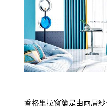
香格里拉窗簾是由兩層紗