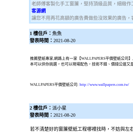
老師傅客製化手工窗簾，堅持頂級品質，細緻作
客源網
讓您不用再花高額的廣告費做些沒效果的廣告，
1 樓住戶：
魚魚
發表時間：
2021-08-20
推薦
壁紙
專家,網路上有一家【WALLPAPERS平價
壁紙公司
】
本可以供你挑選，也可以現場配色，技術不錯、價錢公道又是
WALLPAPERS平價
壁紙公司
:
http://www.wallpapers.com.tw/
2 樓住戶：
派小星
發表時間：
2021-08-20
若不清楚好的窗簾壁紙工程哪裡找時，不妨與左