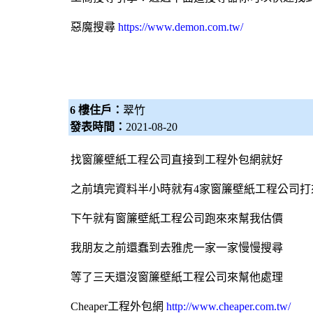
惡魔搜尋
https://www.demon.com.tw/
6 樓住戶：
翠竹
發表時間：
2021-08-20
找
窗簾
壁紙
工程公司直接到工程
外包網
就好
之前填完資料半小時就有4家
窗簾
壁紙
工程公司打
下午就有
窗簾
壁紙
工程公司跑來來幫我估價
我朋友之前還蠢到去雅虎一家一家慢慢搜尋
等了三天還沒
窗簾
壁紙
工程公司來幫他處理
Cheaper工程
外包網
http://www.cheaper.com.tw/