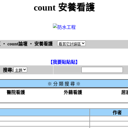
count 安養看護
頁
‧
count論壇
‧
安養看護
【我要貼貼貼】
搜尋:
※
分 類 搜 尋 ※
醫院看護
外籍看護
居
作者